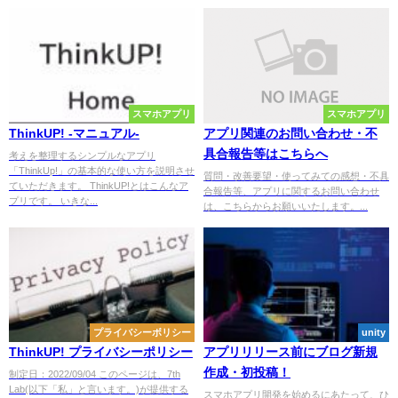
スマホアプリ
スマホアプリ
ThinkUP! -マニュアル-
アプリ関連のお問い合わせ・不
具合報告等はこちらへ
考えを整理するシンプルなアプリ
「ThinkUp!」の基本的な使い方を説明させ
質問・改善要望・使ってみての感想・不具
ていただきます。 ThinkUP!とはこんなア
合報告等、アプリに関するお問い合わせ
プリです。 いきな...
は、こちらからお願いいたします。...
プライバシーボリシー
unity
ThinkUP! プライバシーポリシー
アプリリリース前にブログ新規
作成・初投稿！
制定日：2022/09/04 このページは、7th
Lab(以下「私」と言います。)が提供する
スマホアプリ開発を始めるにあたって、ひ