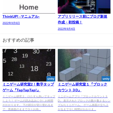
ThinkUP! -マニュアル-
アプリリリース前にブログ新規
作成・初投稿！
2022年9月6日
2022年9月4日
おすすめの記事
unity
unity
ミニゲーム研究室2！数字タップ
ミニゲーム研究室１『ブロック
ゲーム『TapTapTap!』
カウント３D』
ミニゲーム研究２。ひたすら急いでタップ
ミニゲームアプリ『ブロックカウント３
しよう！ ゲームの読み込みに少しお時間
D』 表示されたブロックの数を数えるシン
がかかります。 下の部分が切り替わるま
プルなミニゲーム。 ゲーム画面が立ち上
で、黒画面のままで少々お待...
がるまで少し時間がかかりま...