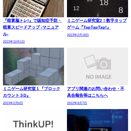
『暗算脳トレ!』で認知症予防・
ミニゲーム研究室2！数字タップ
暗算スピードアップ -マニュア
ゲーム『TapTapTap!』
ル-
2023年2月19日
2023年10月1日
ミニゲーム研究室１『ブロック
アプリ関連のお問い合わせ・不
カウント３D』
具合報告等はこちらへ
2023年2月6日
2022年9月7日