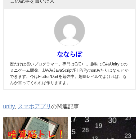
この記事を書いた人
なならぼ
歴だけは長いプログラマー。専門はC/C++。趣味でC#&Unityでの
ミニゲーム開発、JAVA/JavaScript/PHP/Pythonあたりはなんとか
できます。今はFlutter/Dartを勉強中。趣味レベルでよければ、な
んか言ってくれれば作りますよ。
unity
,
スマホアプリ
の関連記事