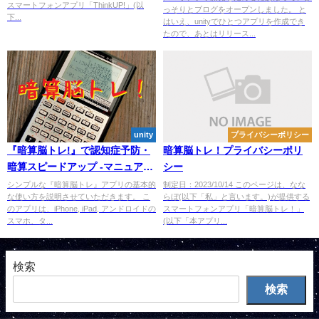
スマートフォンアプリ「ThinkUP!」(以
っそりとブログをオープンしました。 と
下...
はいえ、unityでひとつアプリを作成でき
たので、あとはリリース...
unity
プライバシーボリシー
『暗算脳トレ!』で認知症予防・
暗算脳トレ！プライバシーポリ
暗算スピードアップ -マニュア
シー
ル-
シンプルな『暗算脳トレ』アプリの基本的
制定日：2023/10/14 このページは、なな
な使い方を説明させていただきます。 こ
らぼ(以下「私」と言います。)が提供する
のアプリは、iPhone, iPad, アンドロイドの
スマートフォンアプリ「暗算脳トレ！」
スマホ、タ...
(以下「本アプリ...
検索
検索